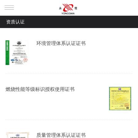
资质认证
首页
产品中心
环境管理体系认证证书
交联电缆(YJV、YJLV、YJV22
走进永电
、YJLV22)
控制电缆(KVV、KVV22、
资质认证
KVVP、KVVP2-22)
架空电缆(JKLYJ)
新闻资讯
燃烧性能等级标识授权使用证书
阻燃电缆、耐火电缆(阻燃ZR 耐
新闻资讯
生产研发
火NH)
矿物质绝缘电缆(BTTZ、
行业资讯
联系我们
BTTVZ、YTTW、BTLY、BBTRZ、
BV电线(NH-BV NR-BV)
质量管理体系认证证书