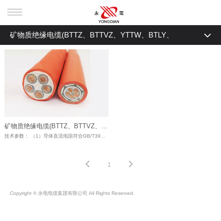
矿物质绝缘电缆(BTTZ、BTTVZ、YTTW、BTLY、
首页
BBTRZ、BTTW、RTTZ)
全部
产品中心
交联电缆(YJV、YJLV、YJV22 、YJLV22)
交联电缆(YJV、YJLV、YJV22
走进永电
控制电缆(KVV、KVV22、KVVP、KVVP2-22)
、YJLV22)
控制电缆(KVV、KVV22、
资质认证
架空电缆(JKLYJ)
矿物质绝缘电缆(BTTZ、BTTVZ、YTTW、BTLY、BBTRZ、BTTW、RTTZ)
阻燃电缆、耐火电缆(阻燃ZR 耐火NH)
技术参数： （1）导体直流电阻符合GB/T3956-2008的要求。 （2）成品电缆应经受3.5kV规定的交流电压试验5分钟不击穿。 （3）成品电缆应符合BS 6387耐火标准要求。
KVVP、KVVP2-22)
架空电缆(JKLYJ)
新闻资讯
矿物质绝缘电缆(BTTZ、BTTVZ、YTTW、BTLY、BBTRZ、
阻燃电缆、耐火电缆(阻燃ZR 耐
新闻资讯
生产研发
1
BTTW、RTTZ)
BV电线(NH-BV NR-BV)
火NH)
矿物质绝缘电缆(BTTZ、
行业资讯
联系我们
Copyright © 永电电缆集团有限公司 All Rights Reserved.
BTTVZ、YTTW、BTLY、BBTRZ、
BV电线(NH-BV NR-BV)